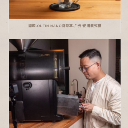
開箱-OUTIN NANO隨時萃-戶外/便攜義式機