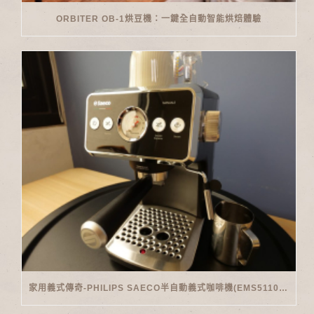
ORBITER OB-1烘豆機：一鍵全自動智能烘焙體驗
家用義式傳奇-PHILIPS SAECO半自動義式咖啡機(EMS5110)開箱