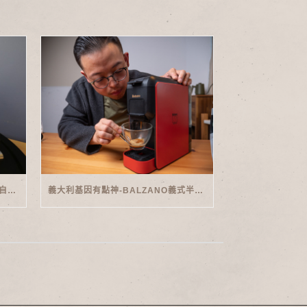
家用義式傳奇-PHILIPS SAECO半自動義式咖啡機(EMS5110)開箱
義大利基因有點神-BALZANO義式半自動雙膠囊3 IN 1咖啡機開箱