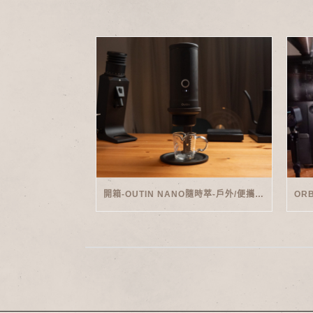
開箱-OUTIN NANO隨時萃-戶外/便攜義式機