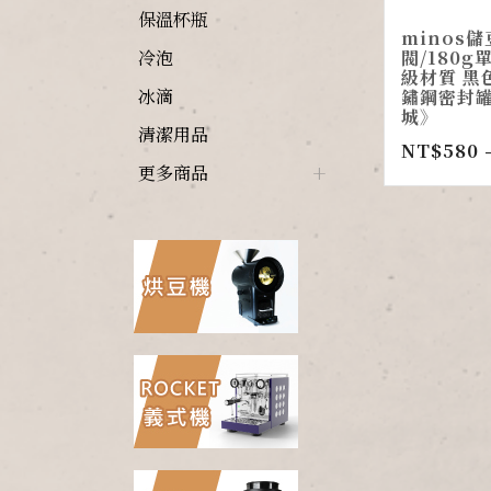
保溫杯瓶
minos儲
閥/180
冷泡
級材質 黑色
冰滴
鏽鋼密封罐
城》
清潔用品
NT$
580
更多商品