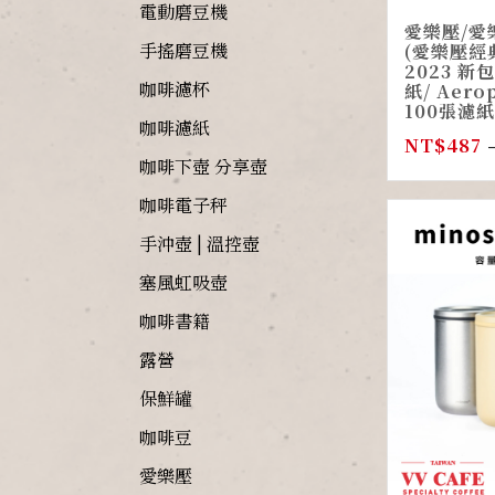
電動磨豆機
愛樂壓/愛
手搖磨豆機
(愛樂壓經典
2023 新
咖啡濾杯
紙/ Aero
100張濾
咖啡濾紙
NT$
487
咖啡下壺 分享壺
咖啡電子秤
手沖壺 | 溫控壺
塞風虹吸壺
咖啡書籍
露營
保鮮罐
咖啡豆
愛樂壓