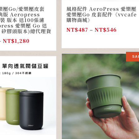
樂壓Go/愛樂壓皮套
風格配件 AeroPress 愛樂壓
版 Aeropress
愛樂壓Go 皮套配件《vvcafe
包裝 版本 送100張濾
購物商城》
press 愛樂壓 Go 送
NT$
487
–
NT$
546
紙 矽膠頭版本)總代理貨
–
NT$
1,280
SA