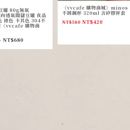
《vvcafe 購物商城》minos
豆罐 80g無氣
不銹鋼杯 320ml 含矽膠杯套
g單向透氣閥儲豆罐 食品
 綠色 卡其色 304不
NT$
420
NT$
580
《vvcafe 購物商
–
NT$
680