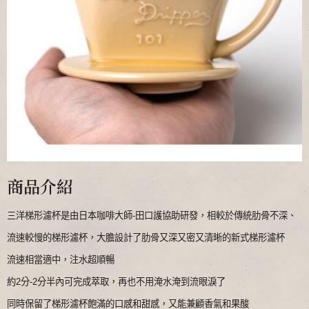
商品介紹
三洋梯形濾杯是由日本咖啡大師-田口護協助研發，
相較於傳統肋骨不深、
流速較慢的梯形濾杯，
大膽設計了肋骨又深又密又清晰的新式梯形濾杯
流速相當適中，注水超順暢
約2分-2分半內可完成萃取，再也不用淹水淹到流眼淚了
同時保留了梯形濾杯飽滿的口感和甜感，又能兼顧香氣和果酸