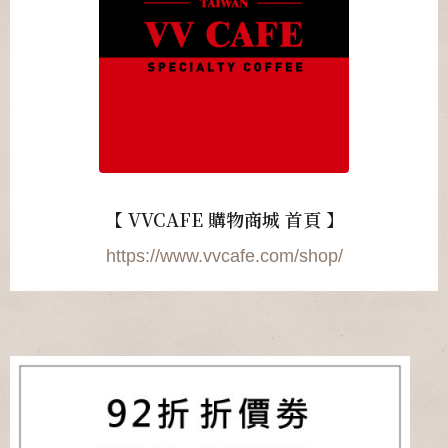
【 VVCAFE 購物商城 首頁 】
https://www.vvcafe.com/shop/