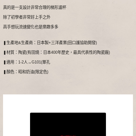
真的是一支設計非常合理的梯形濾杯
除了初學者非常好上手之外
高手想玩流速變化也是樂趣多多
❚生產地&生產商：日本製+三洋產業(田口護協助開發)
❚材質：陶瓷(有田燒：日本400年歷史，最具代表性的陶瓷廠)
❚適用：1-2人→G101(單孔
❚顏色：昭和奶油(限定色)