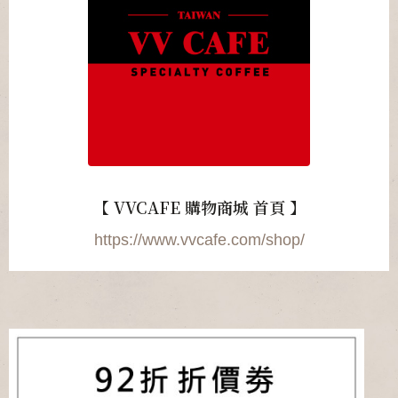
【 VVCAFE 購物商城 首頁 】
https://www.vvcafe.com/shop/