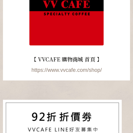
【 VVCAFE 購物商城 首頁 】
https://www.vvcafe.com/shop/