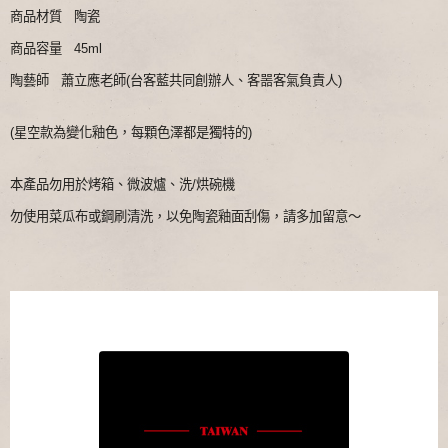
商品材質 陶瓷
商品容量 45ml
陶藝師 蕭立應老師(台客藍共同創辦人、客噐客氣負責人)
(星空款為變化釉色，每顆色澤都是獨特的)
本產品勿用於烤箱、微波爐、洗/烘碗機
勿使用菜瓜布或鋼刷清洗，以免陶瓷釉面刮傷，請多加留意～