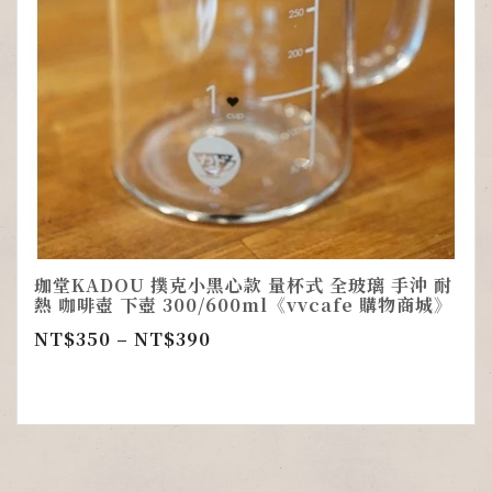
珈堂KADOU 撲克小黑心款 量杯式 全玻璃 手沖 耐
熱 咖啡壺 下壺 300/600ml《vvcafe 購物商城》
NT$
350
–
NT$
390