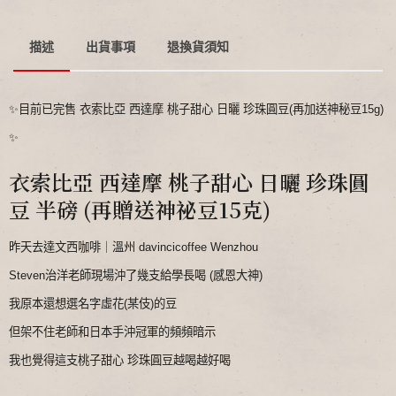
描述
出貨事項
退換貨須知
✨目前已完售 衣索比亞 西達摩 桃子甜心 日曬 珍珠圓豆(再加送神秘豆15g)
✨
衣索比亞 西達摩 桃子甜心 日曬 珍珠圓
豆 半磅 (再贈送神祕豆15克)
昨天去達文西咖啡｜溫州 davincicoffee Wenzhou
Steven治洋老師現場沖了幾支給學長喝 (感恩大神)
我原本還想選名字虛花(某伎)的豆
但架不住老師和日本手沖冠軍的頻頻暗示
我也覺得這支桃子甜心 珍珠圓豆越喝越好喝