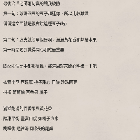
最後治洋老師兩句真的讓我破防
第一句：珍珠圓豆的豆子超迷你，所以比較難烘
偏偏達文西就是很會烘這種豆子(跩)
第二句：這支就簡單粗暴啊，滿滿黃花香和熱帶水果
第一時間喝到覺得開心明確最重要
既然兩個高手都那麼推，那這周就來開心明確一下吧
衣索比亞 西達摩 桃子甜心 日曬 珍珠圓豆
柑橘 葡萄柚 百香果 桃子
滿溢飽滿的百香果與黃花香
酸甜平衡 豐富口感 如橘子汽水
跳躍後 通往滑順綿長的尾韻