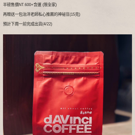
半磅售價NT.600+含運 (限全家)
再贈送一包治洋老師私心推薦的神祕豆(15克)
預計下周一前完成出貨(4/22)