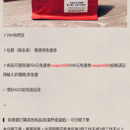
🚩24H快閃豆
🚩包郵（限全家） 需使用免運劵
🚩商品可適用滿550元免運劵
coupon550
/500元免運劵
coupon500
(結帳請記
得輸入折價碼)享免運
✅
預計4/22前完成出貨
—
▍ 如需要訂購其他商品(如濾杯或濾紙)，可分開下單
未分開下單，需等排單。出貨時間可能會延後2個工作天或2個工作天以上