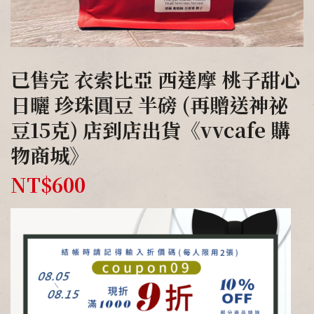
已售完 衣索比亞 西達摩 桃子甜心
日曬 珍珠圓豆 半磅 (再贈送神祕
豆15克) 店到店出貨《vvcafe 購
物商城》
NT$
600