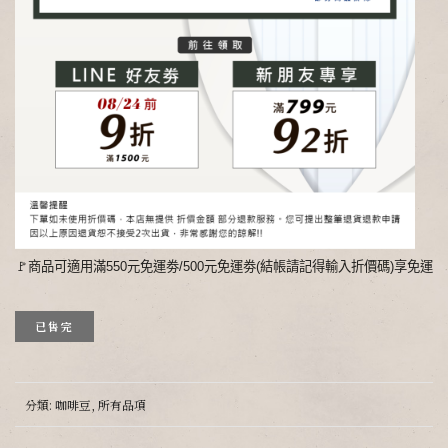
🚩商品可適用滿550元免運劵/500元免運劵(結帳請記得輸入折價碼)享免運
已售完
分類:
咖啡豆
,
所有品項