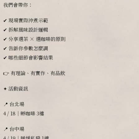
我們會帶你：
✔ 現場實際沖煮示範
✔ 拆解風味設計邏輯
✔ 分享選茶 × 選咖啡的原則
✔ 告訴你參數怎麼調
✔ 哪些細節會影響結果
👉 有理論、有實作、有品飲
✦ 活動資訊
📍 台北場
4 / 18｜孵咖啡 3樓
📍 台中場
4 / 19｜暖煖私房 1樓