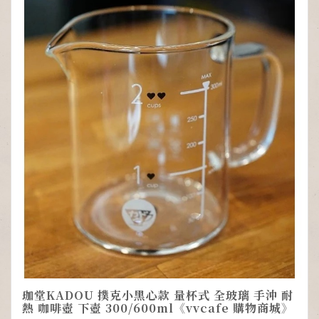
珈堂KADOU 撲克小黑心款 量杯式 全玻璃 手沖 耐
熱 咖啡壺 下壺 300/600ml《vvcafe 購物商城》