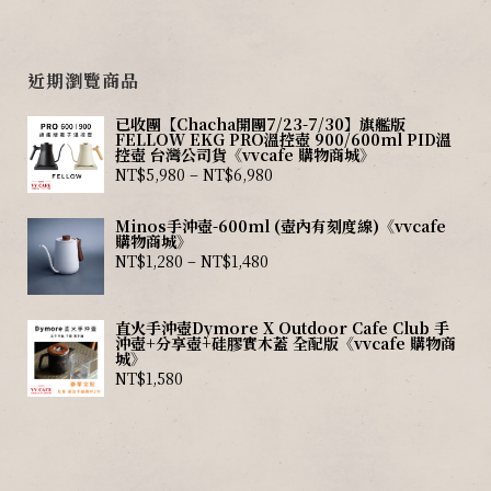
近期瀏覽商品
已收團【Chacha開團7/23-7/30】旗艦版
FELLOW EKG PRO溫控壺 900/600ml PID溫
控壺 台灣公司貨《vvcafe 購物商城》
NT$
5,980
–
NT$
6,980
Minos手沖壺-600ml (壺內有刻度線)《vvcafe
購物商城》
NT$
1,280
–
NT$
1,480
直火手沖壺Dymore X Outdoor Cafe Club 手
沖壺+分享壺+硅膠實木蓋 全配版《vvcafe 購物商
城》
NT$
1,580