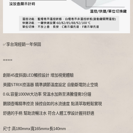
✅享台灣經銷一年保固
====
創新45度斜面LED觸控設計 增加視覺體驗
英國STRIX控溫器 精準調節溫度設定 自動斷電防止空燒
0.6L容量1000W大功率 常溫水加熱至沸騰僅需3分鐘
鵝頸壺嘴精準控流 操控自如的水流速度 點滴萃取輕鬆實現
舒適的手柄 幫助流暢注水 符合人體工學設計握持舒適
尺寸:高180mmx寬165mmx長140mm