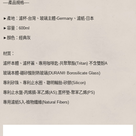
—-產品規格—-
►產地：濾杯-台灣、玻璃主體-Germany、濾紙-日本
►容量：600ml
►顏色：經典灰
材質：
濾杯本體、濾杯蓋、專用咖啡匙-共聚聚酯(Tritan) 不含雙酚A
玻璃本體-硼矽酸耐熱玻璃(DURAN® Borosilicate Glass)
專利矽珠、專利止水圈、聰明輪胎-矽膠(Silicon)
專利止水盤-丙烯腈-苯乙烯(AS);置杯墊-聚苯乙烯(PS)
專用濾紙5入-植物纖維(Natural Fibers)