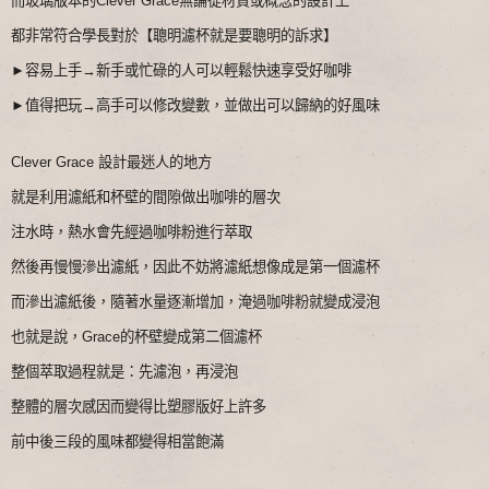
而玻璃版本的Clever Grace無論從材質或概念的設計上
都非常符合學長對於【聰明濾杯就是要聰明的訴求】
►容易上手→新手或忙碌的人可以輕鬆快速享受好咖啡
►值得把玩→高手可以修改變數，並做出可以歸納的好風味
Clever Grace 設計最迷人的地方
就是利用濾紙和杯壁的間隙做出咖啡的層次
注水時，熱水會先經過咖啡粉進行萃取
然後再慢慢滲出濾紙，因此不妨將濾紙想像成是第一個濾杯
而滲出濾紙後，隨著水量逐漸增加，淹過咖啡粉就變成浸泡
也就是說，Grace的杯壁變成第二個濾杯
整個萃取過程就是：先濾泡，再浸泡
整體的層次感因而變得比塑膠版好上許多
前中後三段的風味都變得相當飽滿