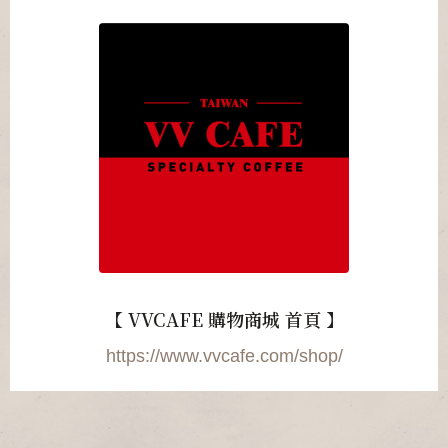
【 VVCAFE 購物商城 首頁 】
https://www.vvcafe.com/shop/