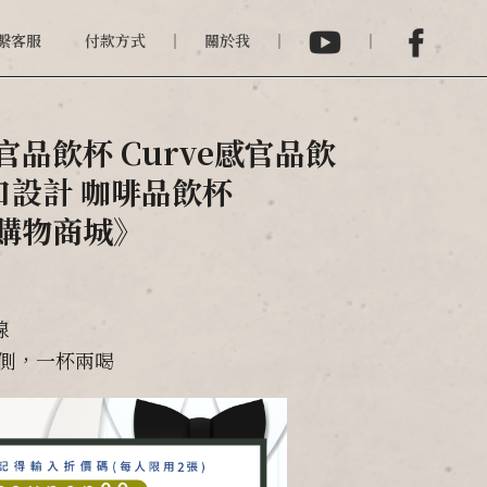
繫客服
付款方式
關於我
官品飲杯 Curve感官品飲
口設計 咖啡品飲杯
e 購物商城》
線
兩側，一杯兩喝