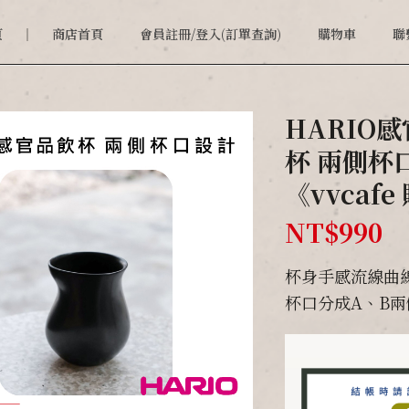
頁
商店首頁
會員註冊/登入(訂單查詢)
購物車
聯
HARIO感
杯 兩側杯
《vvcaf
NT$
990
杯身手感流線曲
杯口分成A、B