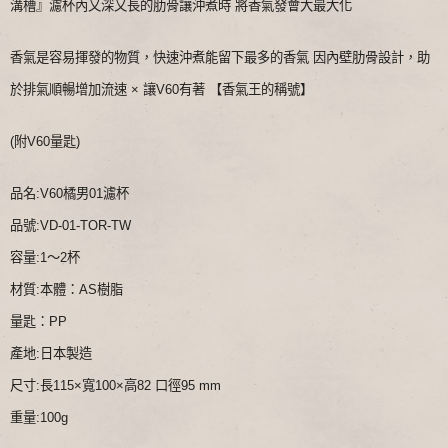
溝槽』濾杯內又深又長的肋骨讓沖煮時 將香氣發會大最大化
香氣是容易揮發的物質，快速沖煮能留下最多的香氣 因內壁肋骨設計，助
於排氣順暢增加流速 × 讓V60有著 【香氣王的稱號】
(附V60量匙)
品名:V60橘男01濾杯
品號:VD-01-TOR-TW
容量:1～2杯
材質:本體：AS樹脂
量匙：PP
產地:日本製造
尺寸:長115×寬100×高82 口徑95 mm
重量:100g