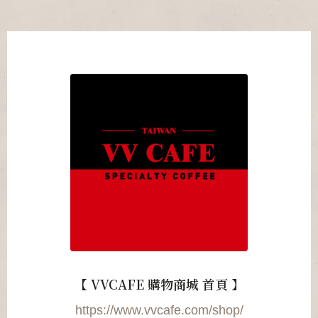
【 VVCAFE 購物商城 首頁 】
https://www.vvcafe.com/shop/