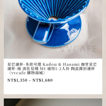
星芒濾杯-多款可選 Kadou & Hasami 珈堂星芒
濾杯-極 波佐見燒 M1 適用1-2人份 陶瓷錐形濾杯
《vvcafe 購物商城》
NT$
1,350
–
NT$
1,680