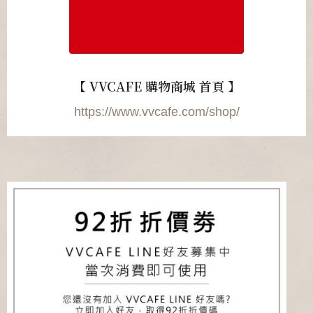
【 VVCAFE 購物商城 首頁 】
https://www.vvcafe.com/shop/