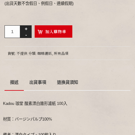
(出貨天數不含假日、例假日、連續假期)
加入購物車
貨號:
不提供
分類:
咖啡濾紙
,
所有品項
描述
出貨事項
退換貨須知
Kadou 珈堂 酸素漂白錐形濾紙 100入
材質：バージンパルプ100%
備考：漂白タイプ、100枚入り