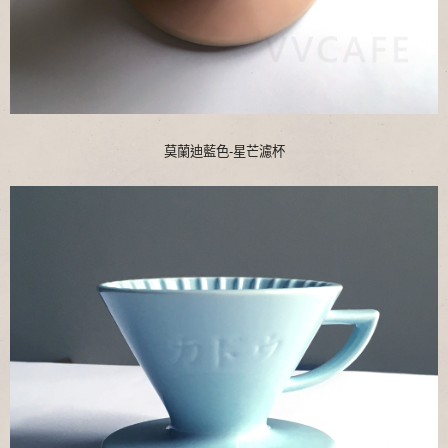
莫蘭迪藍色-星芒濾杯