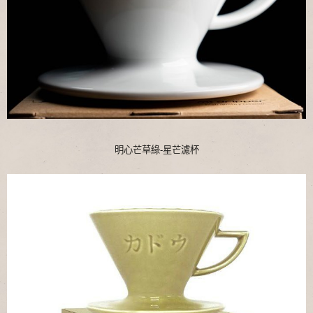
明心芒草綠-星芒濾杯