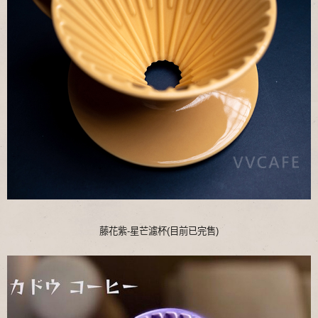
藤花紫-星芒濾杯(目前已完售)