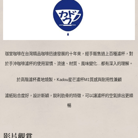
珈堂咖啡在台灣精品咖啡迅速發展的十年來，經手販售過上百種濾杯，對
於手沖咖啡濾杯的使用習慣、流速、材質、風味變化…都有深入的理解。
於高階濾杯產地燒製，Kadou星芒濾杯M1質感與耐用性兼顧
濾紙貼合度好，設計新穎，銳利肋骨的特徵，可以讓濾杯的空氣排出更順
暢
影片觀賞