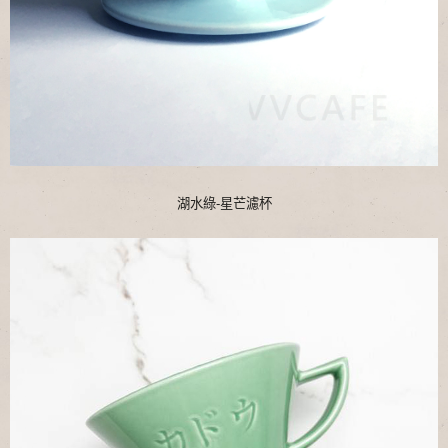
湖水綠-星芒濾杯