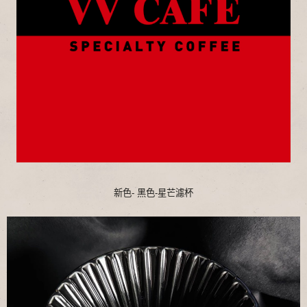
新色- 黑色-星芒濾杯