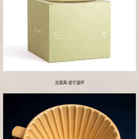
吉蛋黃-星芒濾杯