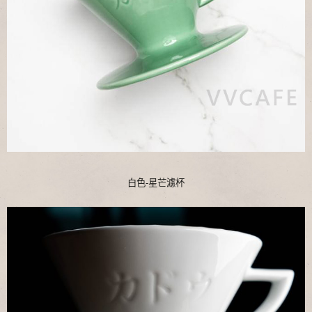
白色-星芒濾杯