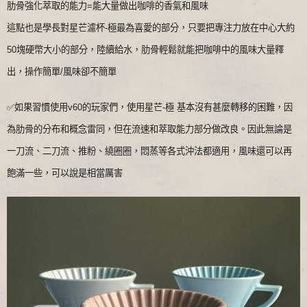
肋骨強化萃取的能力=能大量做出咖啡的香氣和風味
這點也是學長對星芒濾杯-極最為喜愛的部分，只要把專注力放在中心大約
50塊硬幣大小的部分，陸續給水，肋骨輕鬆就能把咖啡中的風味大量釋
出，操作簡單/風味卻不簡單
✅如果習慣使用v60的玩家們，使用星芒-極 基本沒有甚麼轉移的困難，因
為肋骨的分布和概念雷同，但在流速和萃取能力部分做改良。
因此無論是
一刀流、二刀流、推粉、繞圈圈，
悶蒸等各式沖法都適用，
風味還可以再
飽滿一些，
可以說是相當厲害