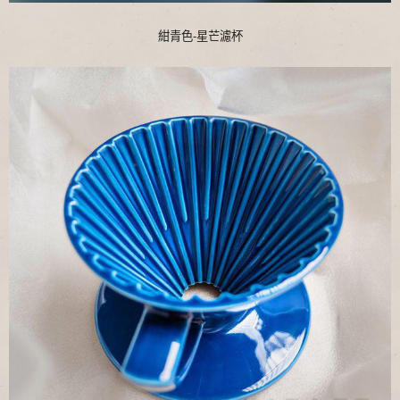
紺青色-星芒濾杯