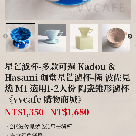
星芒濾杯-多款可選 Kadou &
Hasami 珈堂星芒濾杯-極 波佐見
燒 M1 適用1-2人份 陶瓷錐形濾杯
《vvcafe 購物商城》
NT$
1,350
NT$
1,680
–
•2代波佐見燒-M1星芒濾杯
•多款顏色任選