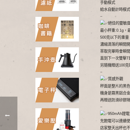
手動模式
給水自動計時模
–
絕佳的靈敏
最小秤重:0.1g，最
500克以下的重量
濃縮滴落的瞬間開
萃取完畢時會瞬
直到下一次雙擊T
另隨機贈送100
–
質感外觀
秤面是整片的黑
機身是霧黑鋁合
再贈送防滑矽膠
–
950mAh鋰電
充飽電可以連續
店家整天出杯也