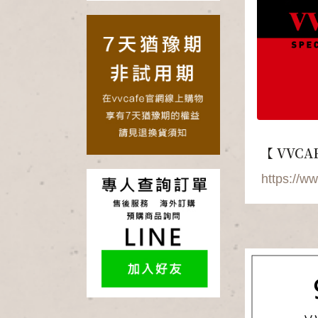
【 VVCA
https://w