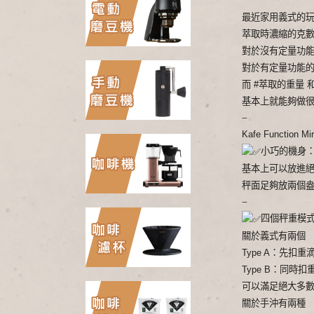
最近家用義式的
萃取時濃縮的克
對於沒有定量功
對於有定量功能
而
#萃取的重量
基本上就能夠做很多
–
Kafe Functi
小巧的機身：10.
基本上可以放進
秤面足夠放兩個
–
四個秤重模
關於義式有兩個
Type A：先扣
Type B：同時
可以滿足絕大多
關於手沖有兩種