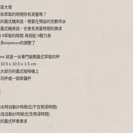
玩家大增
數和萃取的時間你有測量嗎？
能的義式機來說，需要在預設的克數停水
的義式機來說，也會有測量時間的需求
和
#萃取的時間
再搭配
#壓力表
espresso的調整了
on Mirror 就是一台專門服務義式萃取的秤
5 x 10.5 x 1.5 cm
絕大部分的義式咖啡機上
盎司杯或一個拿鐵杯
式
重滴水時自動計時模式(不含預浸時間)
扣重並自動計時模式(含預浸時間)
數的義式秤重需求