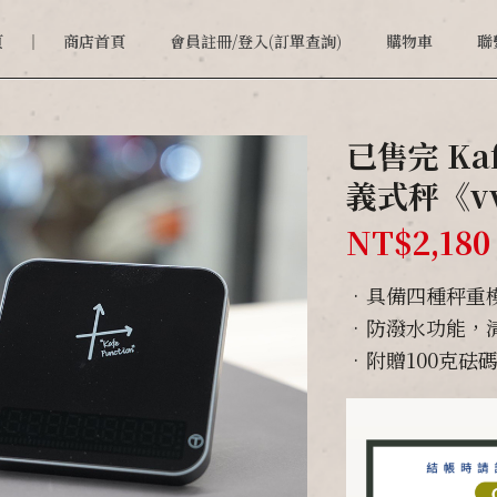
頁
商店首頁
會員註冊/登入(訂單查詢)
購物車
聯
已售完 Kaf
義式秤《vv
NT$
2,180
•具備四種秤重
•防潑水功能，
•附贈100克砝