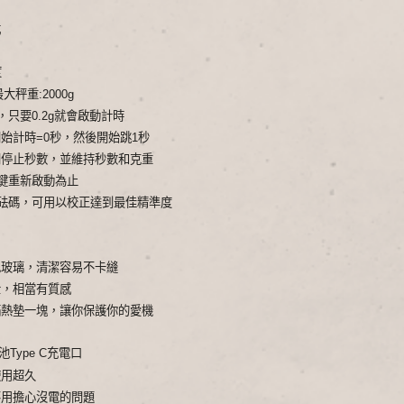
式
度
大秤重:2000g
，只要0.2g就會啟動計時
始計時=0秒，然後開始跳1秒
間停止秒數，並維持秒數和克重
鍵重新啟動為止
克砝碼，可用以校正達到最佳精準度
色玻璃，清潔容易不卡縫
金，相當有質感
隔熱墊一塊，讓你保護你的愛機
池Type C充電口
使用超久
不用擔心沒電的問題