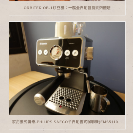
ORBITER OB-1烘豆機：一鍵全自動智能烘焙體驗
家用義式傳奇-PHILIPS SAECO半自動義式咖啡機(EMS5110)開箱