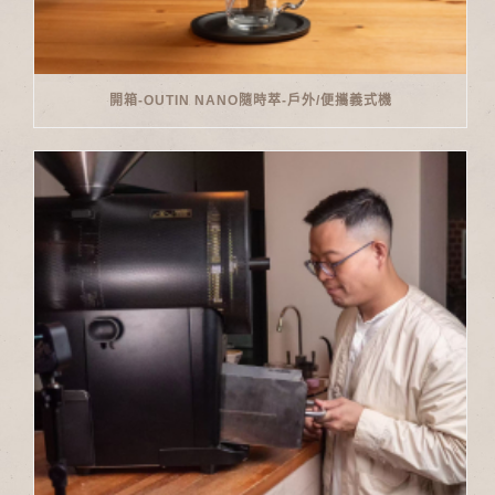
開箱-OUTIN NANO隨時萃-戶外/便攜義式機