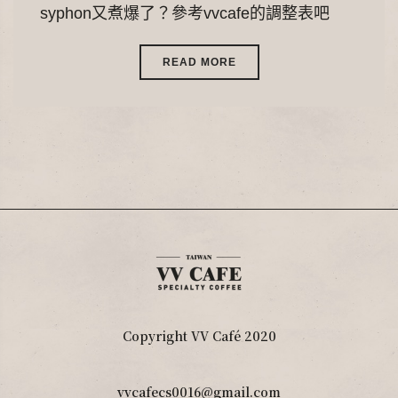
syphon又煮爆了？參考vvcafe的調整表吧
READ MORE
Copyright VV Café 2020
vvcafecs0016@gmail.com