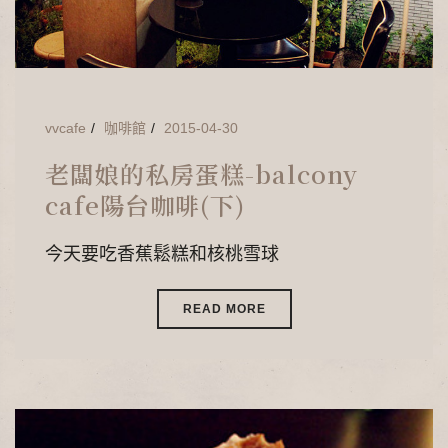
vvcafe
咖啡館
2015-04-30
老闆娘的私房蛋糕-balcony
cafe陽台咖啡(下)
今天要吃香蕉鬆糕和核桃雪球
READ MORE