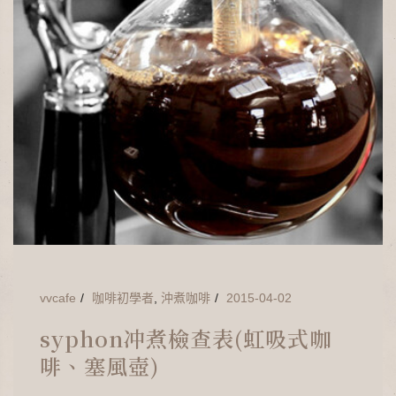
vvcafe
咖啡初學者
,
沖煮咖啡
2015-04-02
syphon冲煮檢查表(虹吸式咖
啡、塞風壺)