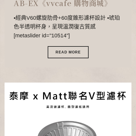
AB-EX《vvcafe 購物商城》
•經典V60螺旋肋骨+60度錐形濾杯設計 •琥珀
色半透明杯身，呈現溫潤復古質感
[metaslider id="10514"]
READ MORE