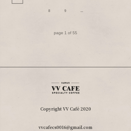
8
9
...
page
1
of
55
Copyright VV Café 2020
vvcafecs0016@gmail.com