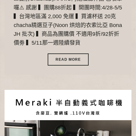
囉⚠️ 感謝 ▍團購88折起 ▍開團時間:4/28-5/5
▍台灣地區滿 2,000 免運 ▍買濾杯送 20克
chacha精選豆子(Noon 烘焙的衣索比亞 Bona
JH 批次) ▍商品為團購價 不適用9折/92折折
價劵 ▍5/11那一週陸續發貨
READ MORE