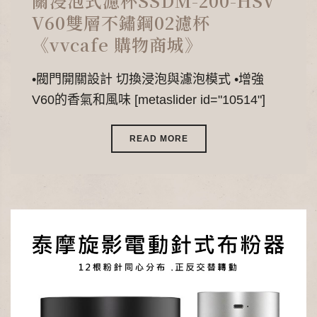
關浸泡式濾杯SSDM-200-HSV
V60雙層不鏽鋼02濾杯
《vvcafe 購物商城》
•閥門開關設計 切換浸泡與濾泡模式 •增強
V60的香氣和風味 [metaslider id="10514"]
READ MORE