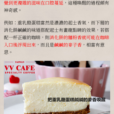
覺到更複雜的滋味在口腔蔓延
，這種喚醒的過程頗有
神奇感。
例如：重乳酪蛋糕當然是濃濃的起士香氣，而下層的
消化餅鹹鹹的味道搭配起士有畫龍點睛的效果，若搭
配一杯正確的咖啡，則
消化餅的麵粉香就可能在咖啡
入口後浮現出來
，而且是
鹹鹹的麥子香
，相當有意
思。