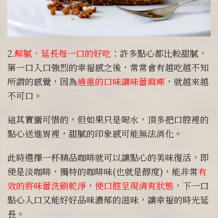
2.
解膩，延長每一口的好吃
：許多點心都比較甜膩，
第一口入口強烈的幸福感之後，常常會有越吃越不知
所謂的感覺，因為
過重的口味讓味蕾麻痺
，就越來越
不可口。
這其實蠻可惜的，但如果只是喝水，頂多把口腔裡的
點心送進胃裡，甜膩的印象感可能無法消化。
此時選擇一杯精品咖啡就可以讓點心的美味復活，即
使是淡咖啡，獨特的咖啡味(也就是醇度)，能非常
有
效的將味蕾洗刷乾淨
，
使口腔呈現清爽狀態
，下一口
點心入口又能好好品味濃郁的滋味，讓幸福的時光延
長。