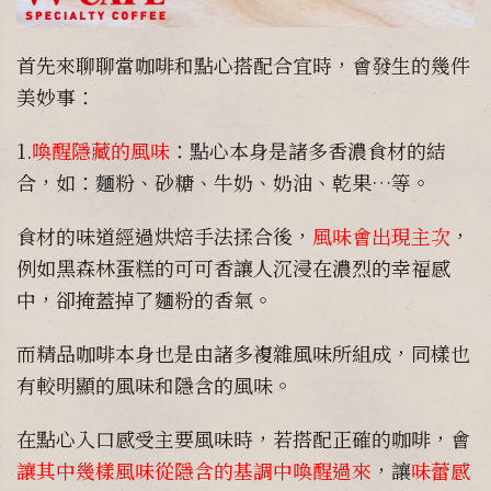
首先來聊聊當咖啡和點心搭配合宜時，會發生的幾件
美妙事：
1.
喚醒隱藏的風味
：點心本身是諸多香濃食材的結
合，如：麵粉、砂糖、牛奶、奶油、乾果…等。
食材的味道經過烘焙手法揉合後，
風味會出現主次
，
例如黑森林蛋糕的可可香讓人沉浸在濃烈的幸福感
中，卻掩蓋掉了麵粉的香氣。
而精品咖啡本身也是由諸多複雜風味所組成，同樣也
有較明顯的風味和隱含的風味。
在點心入口感受主要風味時，若搭配正確的咖啡，會
讓其中幾樣風味從隱含的基調中喚醒過來
，讓
味蕾感