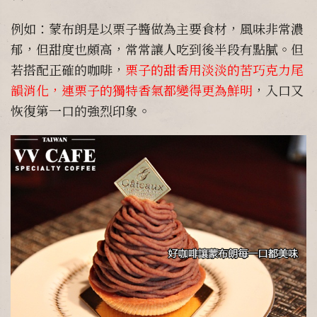
例如：蒙布朗是以栗子醬做為主要食材，風味非常濃
郁，但甜度也頗高，常常讓人吃到後半段有點膩。但
若搭配正確的咖啡，
栗子的甜香用淡淡的苦巧克力尾
韻消化，連栗子的獨特香氣都變得更為鮮明
，入口又
恢復第一口的強烈印象。