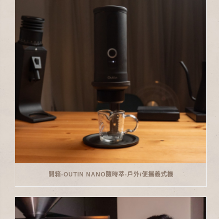
開箱-OUTIN NANO隨時萃-戶外/便攜義式機