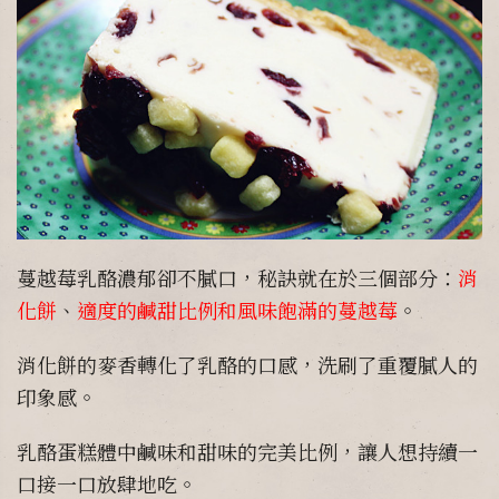
蔓越莓乳酪濃郁卻不膩口，秘訣就在於三個部分：
消
化餅
、
適度的鹹甜比例和風味飽滿的蔓越莓
。
消化餅的麥香轉化了乳酪的口感，洗刷了重覆膩人的
印象感。
乳酪蛋糕體中鹹味和甜味的完美比例，讓人想持續一
口接一口放肆地吃。