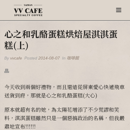
心之和乳酪蛋糕烘焙屋淇淇蛋
糕(上)
By
vvcafe
Posted
2014-08-07
In
咖啡館
今天收到兩個好禮物，而且還遠從屏東愛心快遞飛車
送貨到府，那就是心之和乳酪蛋糕(大心)
原本就超有名的她，為太陽花增添了不少荒謬和笑
料，淇淇蛋糕雖然只是一個惡搞政治的名稱，但我嚴
肅地宣布!!!!!!