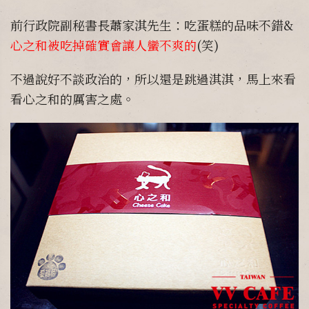
前行政院副秘書長蕭家淇先生：吃蛋糕的品味不錯&
心之和被吃掉確實會讓人蠻不爽的
(笑)
不過說好不談政治的，所以還是跳過淇淇，馬上來看
看心之和的厲害之處。