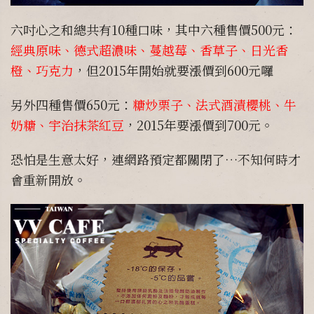
六吋心之和總共有10種口味，其中六種售價500元：
經典原味、德式超濃味、蔓越莓、香草子、日光香
橙、巧克力
，但2015年開始就要漲價到600元囉
另外四種售價650元：
糖炒栗子、法式酒漬櫻桃、牛
奶糖、宇治抹茶紅豆
，2015年要漲價到700元。
恐怕是生意太好，連網路預定都關閉了…不知何時才
會重新開放。