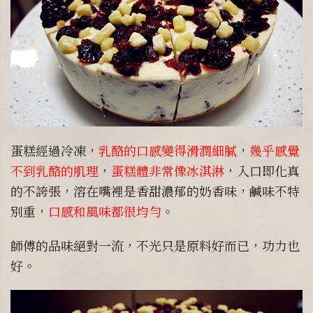
蛋糕經過冷凍，
乳酪的口感變得滑潤細膩
，
幾乎感覺
不到乳酪的肌理
，
蛋糕體非常像冰淇淋
，入口即化真
的不誇張，溶在嘴裡是香甜濃郁的奶香味，鹹味不特
別重，
口感和風味都很均勻
。
師傅的品味絕對一流，不光只是原料好而已，功力也
好。