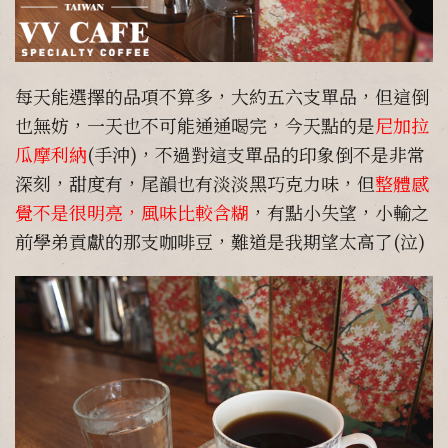
每天能選擇的品項不算多，大約五六支單品，但這倒
也無妨，一天也不可能通通喝完，今天點的是
尼加拉
瓜摩利納
(手沖)，不過對這支單品的印象倒不是非常
深刻，甜度有，尾韻也有淡淡黑巧克力味，但
整體感
覺不是很明亮，風味比較含糊
，有點小失望，小輸之
前學弟貢獻的那支咖啡豆，難道是我期望太高了(泣)