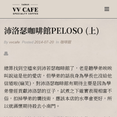
沛洛瑟咖啡館PELOSO (上)
By
vvcafe
Posted
2014-07-20
In
咖啡館
總算找到空檔來到沛若瑟咖啡館了，老是聽學弟唉唉
叫說這是他的愛店，但學弟的話我身為學長也沒給他
信道啦(竊笑)，對沛洛瑟咖啡館有期待主要是因為學
弟曾經貢獻沛洛瑟的豆子，試煮之下確實表現相當不
俗，扣掉學弟的爛技術，應該本店的水準會更好，所
以就滿懷期待殺去小南門。