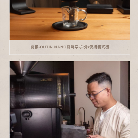
開箱-OUTIN NANO隨時萃-戶外/便攜義式機