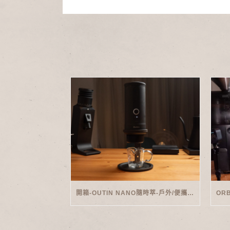
開箱-OUTIN NANO隨時萃-戶外/便攜義式機