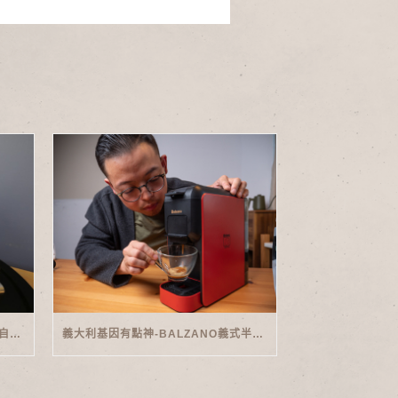
家用義式傳奇-PHILIPS SAECO半自動義式咖啡機(EMS5110)開箱
義大利基因有點神-BALZANO義式半自動雙膠囊3 IN 1咖啡機開箱