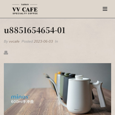
u8851654654-01
By
vvcafe
Posted
2023-06-03
In