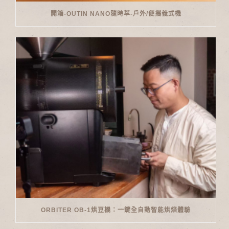
開箱-OUTIN NANO隨時萃-戶外/便攜義式機
ORBITER OB-1烘豆機：一鍵全自動智能烘焙體驗