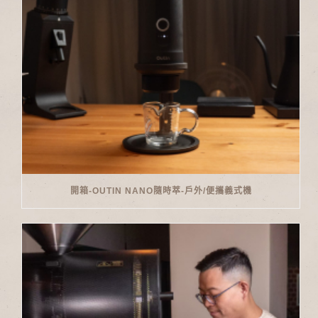
開箱-OUTIN NANO隨時萃-戶外/便攜義式機