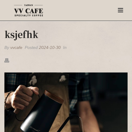
ksjefhk
By
vvcafe
Posted
2024-10-30
In