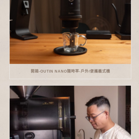
開箱-OUTIN NANO隨時萃-戶外/便攜義式機