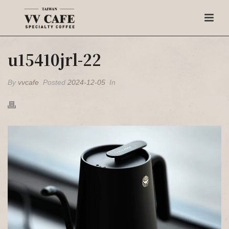
u15410jrl-22
By
vvcafe
Posted
2024-12-05
In