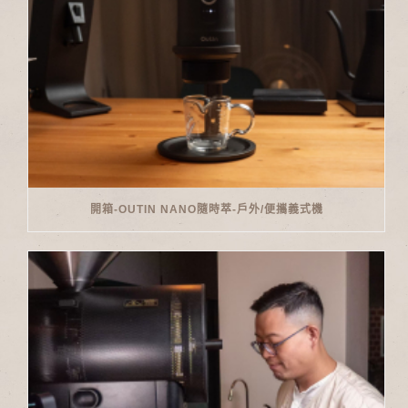
開箱-OUTIN NANO隨時萃-戶外/便攜義式機