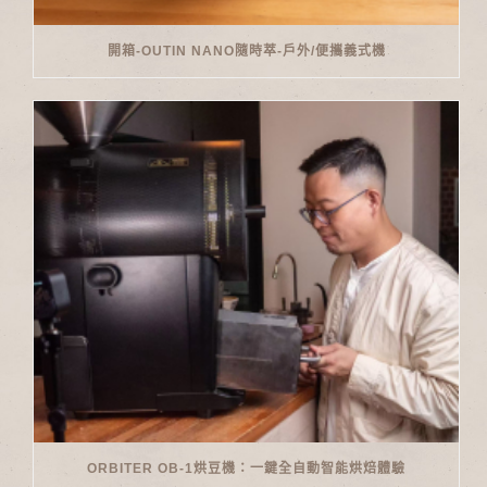
開箱-OUTIN NANO隨時萃-戶外/便攜義式機
ORBITER OB-1烘豆機：一鍵全自動智能烘焙體驗