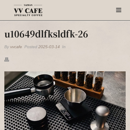
u10649dlfksldfk-26
By
vvcafe
Posted
2025-03-14
In