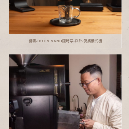
開箱-OUTIN NANO隨時萃-戶外/便攜義式機