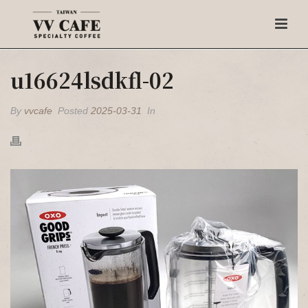
u16624lsdkfl-02
By
vvcafe
Posted
2025-03-31
In