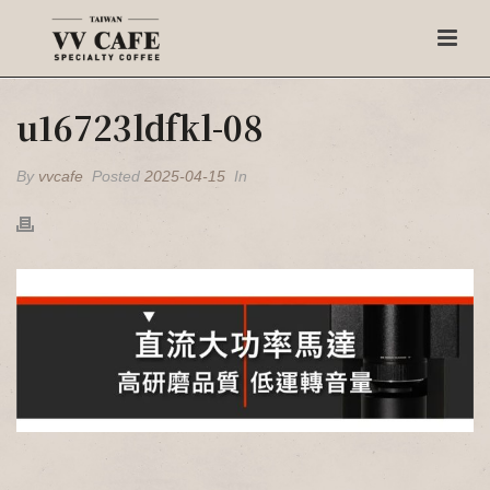
u16723ldfkl-08
By
vvcafe
Posted
2025-04-15
In