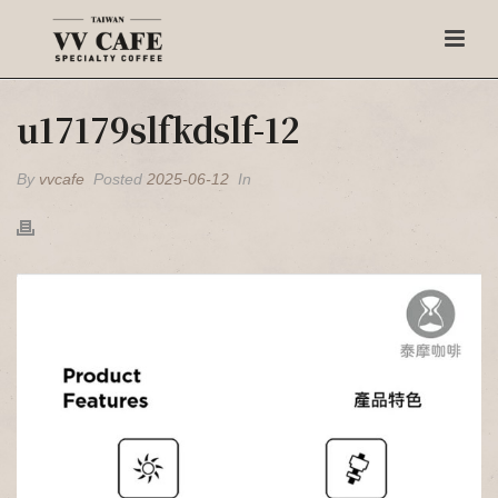
u17179slfkdslf-12
By
vvcafe
Posted
2025-06-12
In