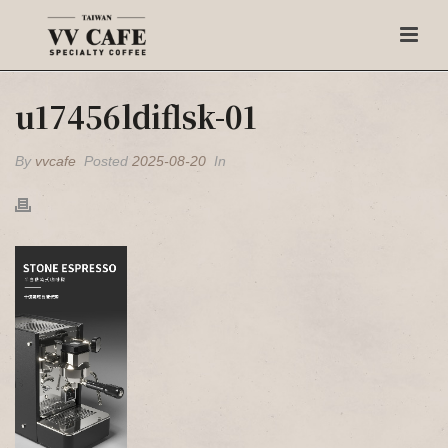
u17456ldiflsk-01
By
vvcafe
Posted
2025-08-20
In