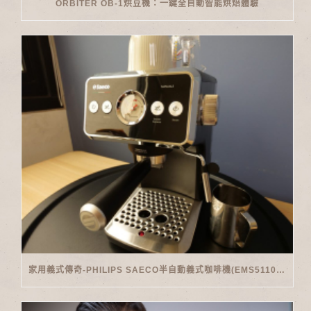
ORBITER OB-1烘豆機：一鍵全自動智能烘焙體驗
家用義式傳奇-PHILIPS SAECO半自動義式咖啡機(EMS5110)開箱