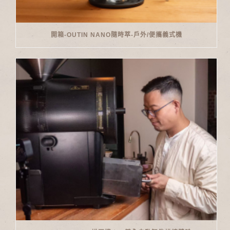
開箱-OUTIN NANO隨時萃-戶外/便攜義式機