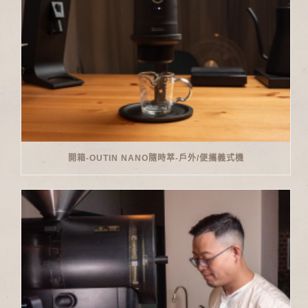
開箱-OUTIN NANO隨時萃-戶外/便攜義式機