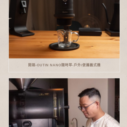
開箱-OUTIN NANO隨時萃-戶外/便攜義式機