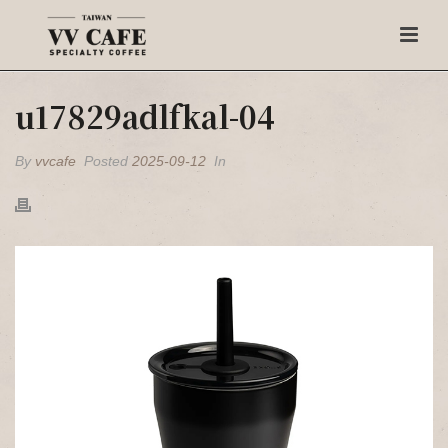
u17829adlfkal-04
By
vvcafe
Posted
2025-09-12
In