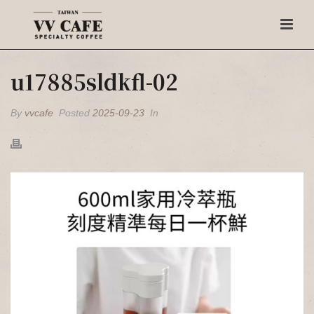
u17885sldkfl-02
By
vvcafe
Posted
2025-09-23
In