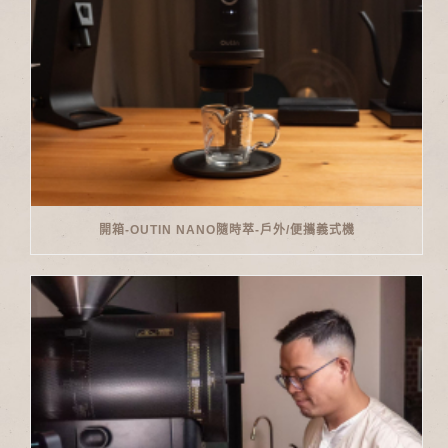
開箱-OUTIN NANO隨時萃-戶外/便攜義式機