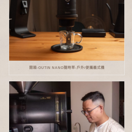
開箱-OUTIN NANO隨時萃-戶外/便攜義式機