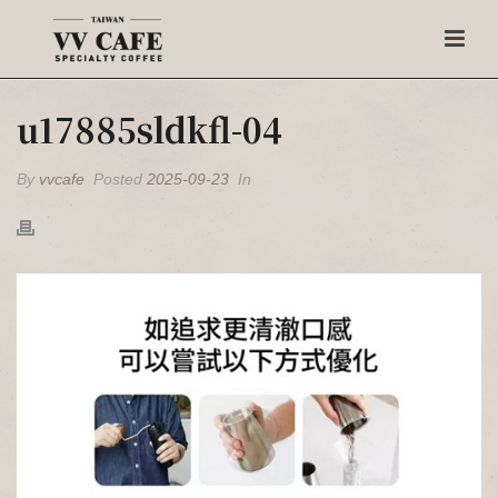
u17885sldkfl-04
By
vvcafe
Posted
2025-09-23
In