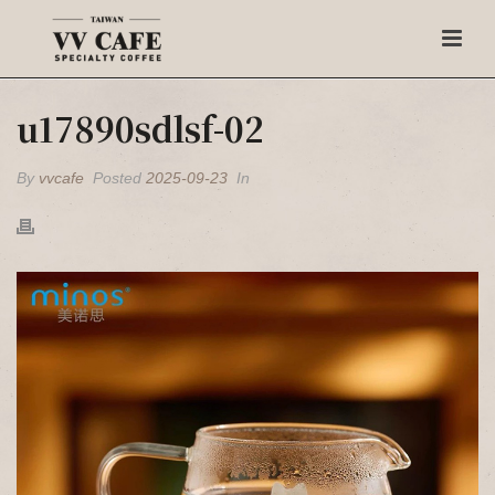
u17890sdlsf-02
By
vvcafe
Posted
2025-09-23
In