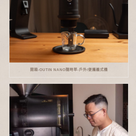
開箱-OUTIN NANO隨時萃-戶外/便攜義式機