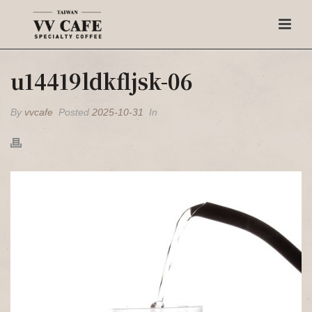
u14419ldkfljsk-06
By
vvcafe
Posted
2025-10-31
In