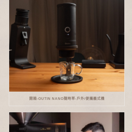
開箱-OUTIN NANO隨時萃-戶外/便攜義式機