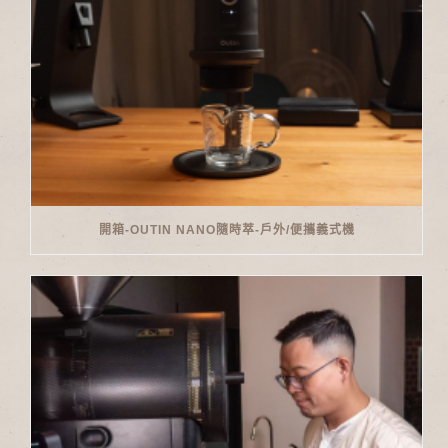
開箱-OUTIN NANO隨時萃-戶外/便攜義式機