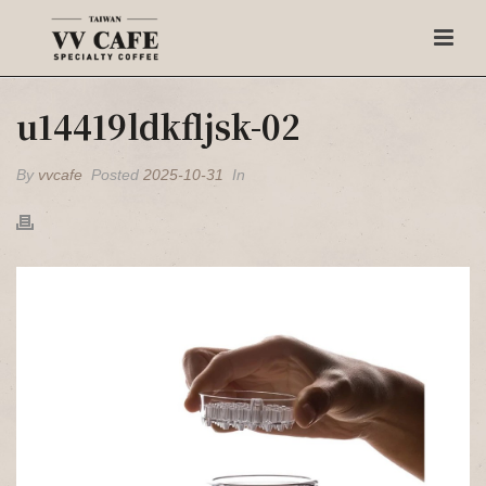
u14419ldkfljsk-02
By
vvcafe
Posted
2025-10-31
In