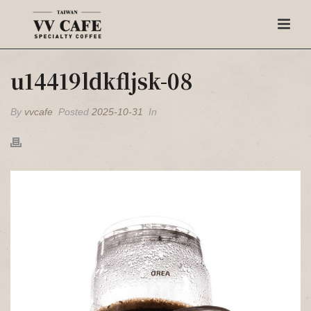
u14419ldkfljsk-08
By
vvcafe
Posted
2025-10-31
In