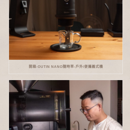
開箱-OUTIN NANO隨時萃-戶外/便攜義式機