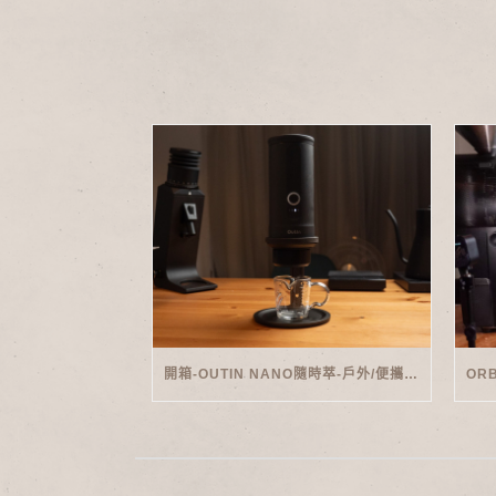
開箱-OUTIN NANO隨時萃-戶外/便攜義式機