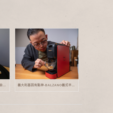
家用義式傳奇-PHILIPS SAECO半自動義式咖啡機(EMS5110)開箱
義大利基因有點神-BALZANO義式半自動雙膠囊3 IN 1咖啡機開箱