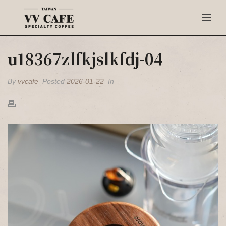
u18367zlfkjslkfdj-04
By
vvcafe
Posted
2026-01-22
In