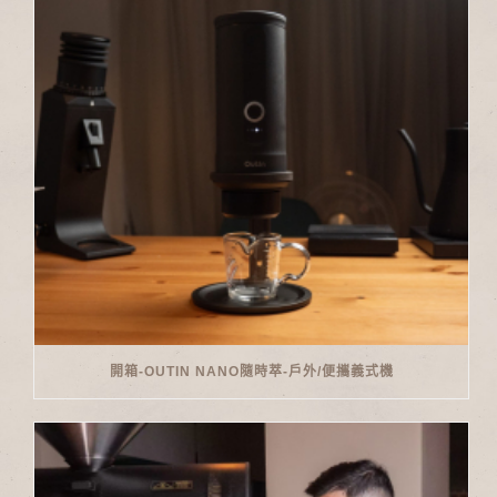
開箱-OUTIN NANO隨時萃-戶外/便攜義式機