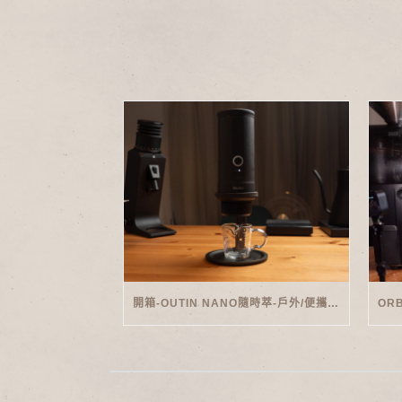
開箱-OUTIN NANO隨時萃-戶外/便攜義式機