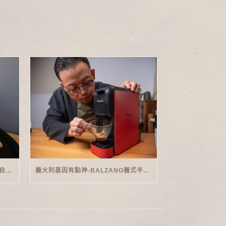
家用義式傳奇-PHILIPS SAECO半自動義式咖啡機(EMS5110)開箱
義大利基因有點神-BALZANO義式半自動雙膠囊3 IN 1咖啡機開箱