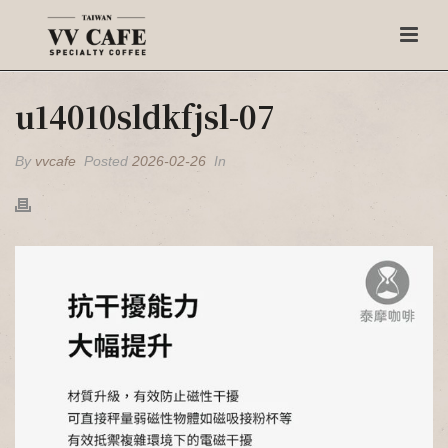
u14010sldkfjsl-07
By
vvcafe
Posted
2026-02-26
In