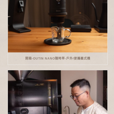
開箱-OUTIN NANO隨時萃-戶外/便攜義式機