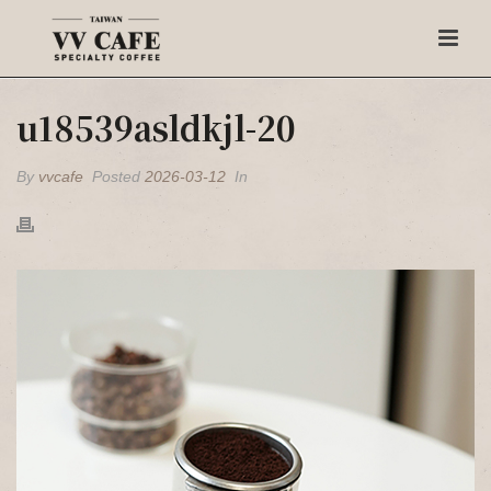
u18539asldkjl-20
By
vvcafe
Posted
2026-03-12
In