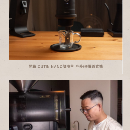
開箱-OUTIN NANO隨時萃-戶外/便攜義式機