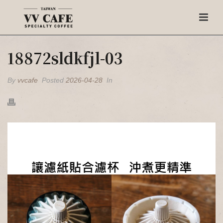
18872sldkfjl-03
By
vvcafe
Posted
2026-04-28
In