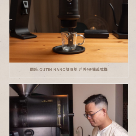
開箱-OUTIN NANO隨時萃-戶外/便攜義式機