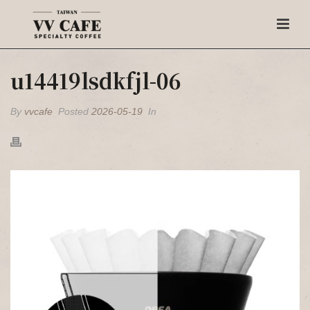
u14419lsdkfjl-06
By
vvcafe
Posted
2026-05-19
In