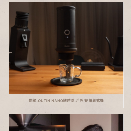
開箱-OUTIN NANO隨時萃-戶外/便攜義式機