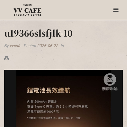
u19366slsfjlk-10
By
vvcafe
Posted
2026-06-22
In