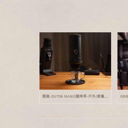
開箱-OUTIN NANO隨時萃-戶外/便攜義式機