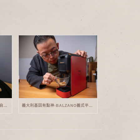
家用義式傳奇-PHILIPS SAECO半自動義式咖啡機(EMS5110)開箱
義大利基因有點神-BALZANO義式半自動雙膠囊3 IN 1咖啡機開箱