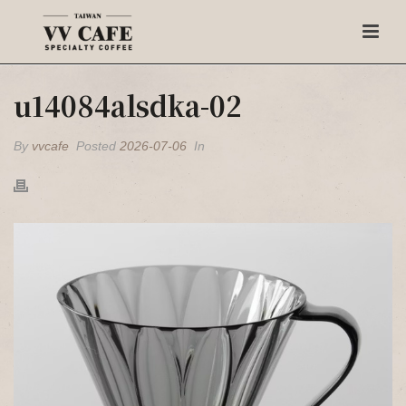
u14084alsdka-02
By
vvcafe
Posted
2026-07-06
In