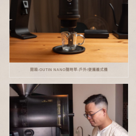
開箱-OUTIN NANO隨時萃-戶外/便攜義式機