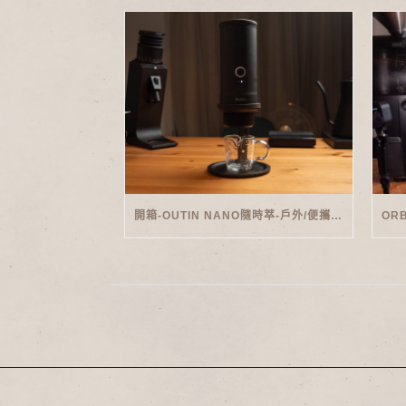
開箱-OUTIN NANO隨時萃-戶外/便攜義式機