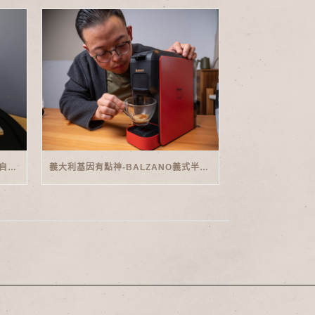
家用義式傳奇-PHILIPS SAECO半自動義式咖啡機(EMS5110)開箱
義大利基因有點神-BALZANO義式半自動雙膠囊3 IN 1咖啡機開箱